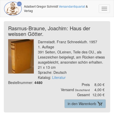
Adalbert Gregor Schmidt
Versandantiquariat
&
Toggl
Verlag
naviga
Rasmus-Braune, Joachim: Haus der
weissen Götter.
Darmstadt. Franz Schneekluth. 1957
1. Auflage
391 Seiten, OLeinen, Teile des OU., als
Lesezeichen beigelegt, am Rücken etwas
ausgebleicht, ansonsten schön erhalten.
21 x 13 cm
Sprache: Deutsch
Katalog:
Literatur
Bestellnummer:
4480
Preis
8,00 €
Versand
4,00 €
Deutschland
Gesamt
12,00 €
in den Warenkorb