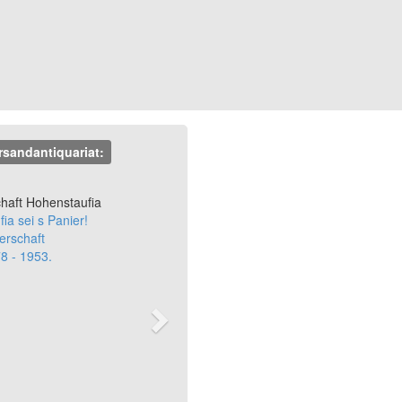
rsandantiquariat:
Next
haft Hohenstaufia
ia sei s Panier!
erschaft
8 - 1953.