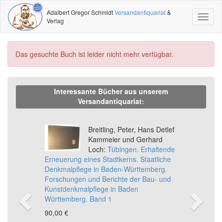
Adalbert Gregor Schmidt
Versandantiquariat
&
Toggl
Verlag
naviga
Das gesuchte Buch ist leider nicht mehr verfügbar.
Interessante Bücher aus unserem
Versandantiquariat:
Previous
Ne
Breitling, Peter, Hans Detlef
Kammeier und Gerhard
Loch:
Tübingen. Erhaltende
Erneuerung eines Stadtkerns. Staatliche
Denkmalpflege in Baden-Württemberg.
Forschungen und Berichte der Bau- und
Kunstdenkmalpflege in Baden
Württemberg. Band 1
90,00 €