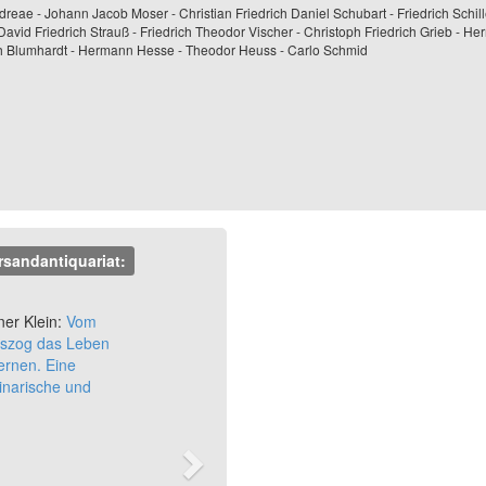
eae - Johann Jacob Moser - Christian Friedrich Daniel Schubart - Friedrich Schille
David Friedrich Strauß - Friedrich Theodor Vischer - Christoph Friedrich Grieb - H
toph Blumhardt - Hermann Hesse - Theodor Heuss - Carlo Schmid
rsandantiquariat:
Next
ner Klein:
Vom
uszog das Leben
ernen. Eine
inarische und