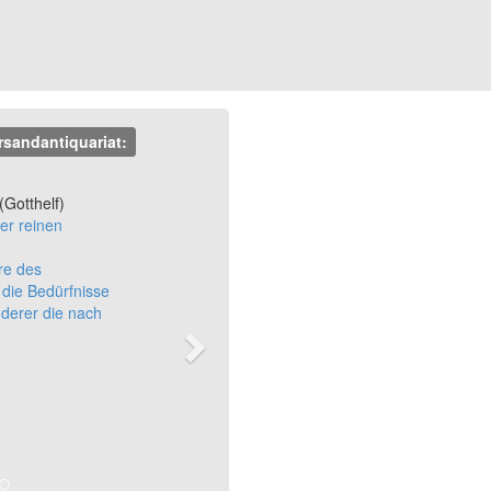
rsandantiquariat:
Next
 (Gotthelf)
er reinen
re des
 die Bedürfnisse
nderer die nach