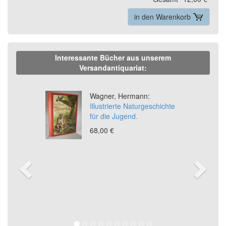
in den Warenkorb
Interessante Bücher aus unserem
Versandantiquariat:
Previous
Ne
Wagner, Hermann:
Illustrierte Naturgeschichte
für die Jugend.
68,00 €