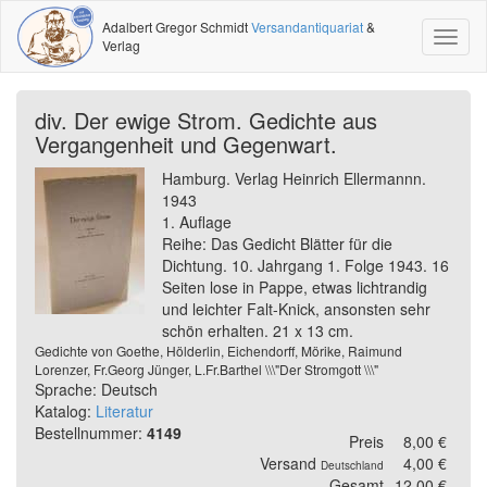
Adalbert Gregor Schmidt
Versandantiquariat
&
Toggl
Verlag
naviga
div. Der ewige Strom. Gedichte aus
Vergangenheit und Gegenwart.
Hamburg. Verlag Heinrich Ellermannn.
1943
1. Auflage
Reihe: Das Gedicht Blätter für die
Dichtung. 10. Jahrgang 1. Folge 1943. 16
Seiten lose in Pappe, etwas lichtrandig
und leichter Falt-Knick, ansonsten sehr
schön erhalten. 21 x 13 cm.
Gedichte von Goethe, Hölderlin, Eichendorff, Mörike, Raimund
Lorenzer, Fr.Georg Jünger, L.Fr.Barthel \\\"Der Stromgott \\\"
Sprache: Deutsch
Katalog:
Literatur
Bestellnummer:
4149
Preis
8,00 €
Versand
4,00 €
Deutschland
Gesamt
12,00 €