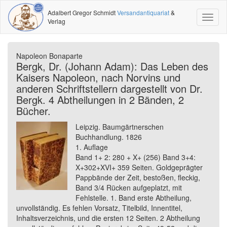
Adalbert Gregor Schmidt
Versandantiquariat
&
Toggl
Verlag
naviga
Napoleon Bonaparte
Bergk, Dr. (Johann Adam): Das Leben des
Kaisers Napoleon, nach Norvins und
anderen Schriftstellern dargestellt von Dr.
Bergk. 4 Abtheilungen in 2 Bänden, 2
Bücher.
Leipzig. Baumgärtnerschen
Buchhandlung. 1826
1. Auflage
Band 1+ 2: 280 + X+ (256) Band 3+4:
X+302+XVI+ 359 Seiten. Goldgeprägter
Pappbände der Zeit, bestoßen, fleckig,
Band 3/4 Rücken aufgeplatzt, mit
Fehlstelle. 1. Band erste Abtheilung,
unvollständig. Es fehlen Vorsatz, Titelbild, Innentitel,
Inhaltsverzeichnis, und die ersten 12 Seiten. 2 Abtheilung