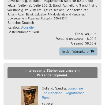
unvollständig, es fehlen: Papierabriss Seite 49-52 und die
letzten Seiten ab Seite 256. 2. Band, Abtheilung 3 und 4 sind
vollständig. 21 x 13 cm. 1,2 kg schwer. Sehr selten rar!
Johann Adam Bergk: Leipziger Privatgelehrte und Kantianer,
Übersetzer und Popularphilosoph (1769-1834)
Sprache: Deutsch
Katalog:
Biografien
Bestellnummer:
6208
Preis
48,00 €
Versand
8,00 €
Deutschland
Gesamt
56,00 €
in den Warenkorb
Interessante Bücher aus unserem
Versandantiquariat:
Previous
Ne
Gulland, Sandra:
Josephine
und Napoleon. Biografischer
Roman.
12,00 €