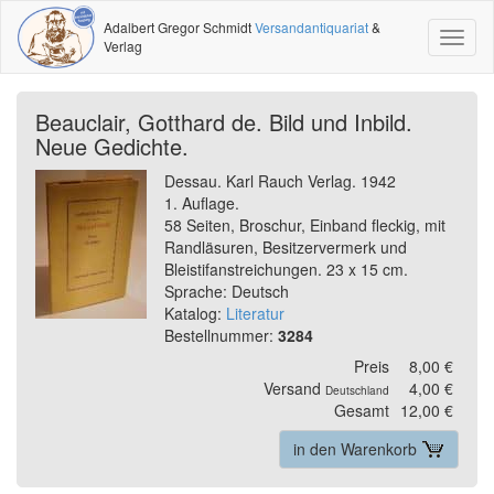
Adalbert Gregor Schmidt
Versandantiquariat
&
Toggl
Verlag
naviga
Beauclair, Gotthard de. Bild und Inbild.
Neue Gedichte.
Dessau. Karl Rauch Verlag. 1942
1. Auflage.
58 Seiten, Broschur, Einband fleckig, mit
Randläsuren, Besitzervermerk und
Bleistifanstreichungen. 23 x 15 cm.
Sprache: Deutsch
Katalog:
Literatur
Bestellnummer:
3284
Preis
8,00 €
Versand
4,00 €
Deutschland
Gesamt
12,00 €
in den Warenkorb