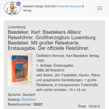
Adalbert Gregor Schmidt
Versandantiquariat
&
Toggl
Verlag
naviga
Luxemburg
Baedeker, Karl: Baedekers Allianz
Reiseführer. Großherzogtum Luxemburg.
Baedeker. Mit großer Reisekarte.
Erstausgabe. Der offizielle Reisführer.
Ostfildern-Kemnat. Karl Baedeker Verlag.
1995
1. Auflage. Erstausgabe.
ISBN 3875044010
440 Seiten, 281 Farbbilder, Karten, Pläne
und graphische Darstellungen, 1 große
Reisekarte, in transparenten Folienhülle,
sehr schön erhalten. 19 x 12 cm.
Sprache: Deutsch
Katalog:
Baedeker
Bestellnummer:
15237
Preis
18,00 €