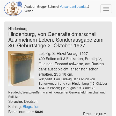
Adalbert Gregor Schmidt
Versandantiquariat
&
Toggl
Verlag
naviga
Hindenburg
Hindenburg, von Generalfeldmarschall:
Aus meinem Leben. Sonderausgabe zum
80. Geburtstage 2. Oktober 1927.
Leipzig. S. Hirzel Verlag. 1927
409 Seiten mit 3 Faltkarten, Frontispiz,
OLeinen, Einband teilweise, am Rücken
ganz ausgebleicht, ansonsten schön
erhalten. 25 x 18 cm.
Wikipedia: Paul Ludwig Hans Anton von
Beneckendorff und von Hindenburg (* 2. Oktober
1847 in Posen; † 2. August 1934 auf Gut
Neudeck, Westpreußen) war ein deutscher Generalfeldmarschall und
Politiker.
Sprache: Deutsch
Katalog:
Biografien
Bestellnummer:
5039
Preis
12,00 €