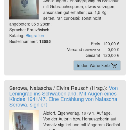
Abbildungen / Photographiques.Broschur,
mit Gebrauchsspuren, etwas verzogen,
ansonsten gut erhalten; ca. 1,5 Kg;
selten, rar, curiosité; sonst nicht
angeboten; 35 x 28cm;
Sprache: Französisch
Katalog:
Biografien
Bestellnummer:
13585
Preis
120,00 €
Versand
0,00 €
Deutschland
Gesamt
120,00 €
in den Warenkorb
Serowa, Natascha / Elvira Reusch (Hrsg.):
Von
Leningrad ins Schwabenland. Mit Augen eines
Kindes 1941/47. Eine Erzählung von Natascha
Serowa. signiert
Altdorf. Eigenverlag. 1979 1. Auflage.
Von der Autorin bzw. Herausgeberin auf
Vorsatz signiert und mit längerem Gedicht