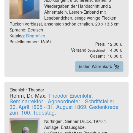
Abbildungen, 8 Scherenschnitten, 5
Wiedergaben der Handschrift und 2
Ahnentafeln, Leinen-Einband mit
Lesebändchen, einige wenige Flecken,
Rücken verblasst, ansonsten schön erhalten. 20 x 13,5 cm
Sprache: Deutsch
Katalog:
Biografien
Bestellnummer:
13161
Preis
12,00 €
Versand
4,00 €
Deutschland
Gesamt
16,00 €
in den Warenkorb
Eisenlohr Theodor
Rehm, Dr. Max:
Theodor Eisenlohr.
Seminarrektor - Agbeordneter - Schriftsteller,
30. April 1805 - 31. August 1869. Gedenkrede
zum 100. Todestag.
Nürtingen. Senner-Druck. 1970 1.
Auflage. Erstausgabe.
27 Seiten, geheftete Broschur mit