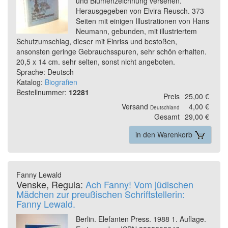
und Blumenzeichnung versehen.
Herausgegeben von Elvira Reusch. 373
Seiten mit einigen Illustrationen von Hans
Neumann, gebunden, mit illustriertem
Schutzumschlag, dieser mit Einriss und bestoßen,
ansonsten geringe Gebrauchsspuren, sehr schön erhalten.
20,5 x 14 cm. sehr selten, sonst nicht angeboten.
Sprache: Deutsch
Katalog:
Biografien
Bestellnummer:
12281
Preis
25,00 €
Versand
4,00 €
Deutschland
Gesamt
29,00 €
in den Warenkorb
Fanny Lewald
Venske, Regula:
Ach Fanny! Vom jüdischen
Mädchen zur preußischen Schriftstellerin:
Fanny Lewald.
Berlin. Elefanten Press. 1988 1. Auflage.