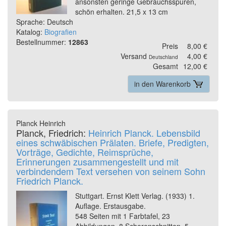
ansonsten geringe Gebrauchsspuren,
schön erhalten. 21,5 x 13 cm
Sprache: Deutsch
Katalog:
Biografien
Bestellnummer:
12863
Preis
8,00 €
Versand
4,00 €
Deutschland
Gesamt
12,00 €
in den Warenkorb
Planck Heinrich
Planck, Friedrich:
Heinrich Planck. Lebensbild
eines schwäbischen Prälaten. Briefe, Predigten,
Vorträge, Gedichte, Reimsprüche,
Erinnerungen zusammengestellt und mit
verbindendem Text versehen von seinem Sohn
Friedrich Planck.
Stuttgart. Ernst Klett Verlag. (1933) 1.
Auflage. Erstausgabe.
548 Seiten mit 1 Farbtafel, 23