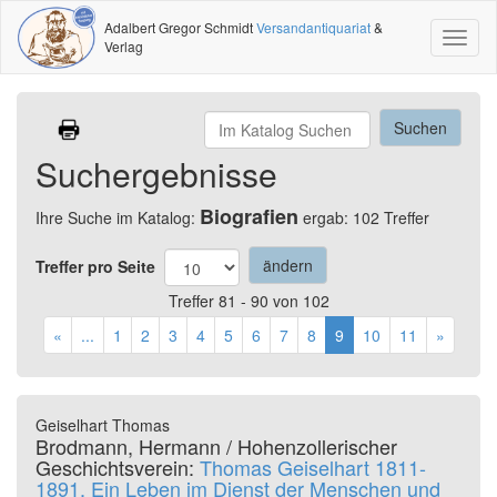
Adalbert Gregor Schmidt
Versandantiquariat
&
Toggl
Verlag
naviga
Suchergebnisse
Biografien
Ihre Suche im Katalog:
ergab: 102 Treffer
Treffer pro Seite
Treffer 81 - 90 von 102
«
...
1
2
3
4
5
6
7
8
9
10
11
»
Geiselhart Thomas
Brodmann, Hermann / Hohenzollerischer
Geschichtsverein:
Thomas Geiselhart 1811-
1891. Ein Leben im Dienst der Menschen und