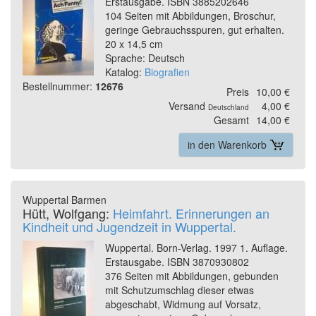
Erstausgabe. ISBN 3885202646
104 Seiten mit Abbildungen, Broschur,
geringe Gebrauchsspuren, gut erhalten.
20 x 14,5 cm
Sprache: Deutsch
Katalog:
Biografien
Bestellnummer:
12676
Preis
10,00 €
Versand
4,00 €
Deutschland
Gesamt
14,00 €
in den Warenkorb
Wuppertal Barmen
Hütt, Wolfgang:
Heimfahrt. Erinnerungen an
Kindheit und Jugendzeit in Wuppertal.
Wuppertal. Born-Verlag. 1997 1. Auflage.
Erstausgabe. ISBN 3870930802
376 Seiten mit Abbildungen, gebunden
mit Schutzumschlag dieser etwas
abgeschabt, Widmung auf Vorsatz,