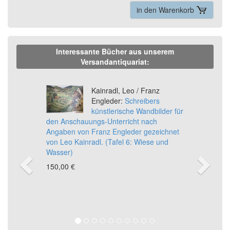
in den Warenkorb
Interessante Bücher aus unserem
Versandantiquariat:
Previous
Ne
Kainradl, Leo / Franz
Engleder:
Schreibers
künstlerische Wandbilder für
den Anschauungs-Unterricht nach
Angaben von Franz Engleder gezeichnet
von Leo Kainradl. (Tafel 6: Wiese und
Wasser)
150,00 €