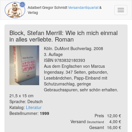
Adalbert Gregor Schmidt
Versandantiquariat
&
Toggl
Verlag
naviga
Block, Stefan Merrill: Wie ich mich einmal
in alles verliebte. Roman
Köln. DuMont Buchverlag. 2008
3. Auflage
ISBN 9783832180393
Aus dem Englischen von Marcus
Ingendaay. 347 Seiten, gebunden,
Lesebändchen, Papp-Einband mit
Schutzumschlag, geringe
Gebrauchsspuren, sehr schön erhalten.
21,5 x 15 cm
Sprache: Deutsch
Katalog:
Literatur
Bestellnummer:
1999
Preis
12,00 €
Versand
4,00 €
Deutschland
Gesamt
16,00 €