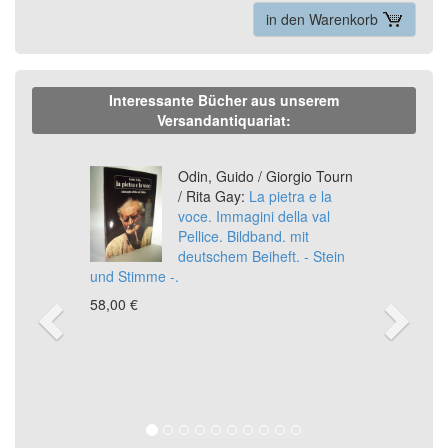
in den Warenkorb
Interessante Bücher aus unserem
Versandantiquariat:
Previous
Ne
Odin, Guido / Giorgio Tourn
/ Rita Gay:
La pietra e la
voce. Immagini della val
Pellice. Bildband. mit
deutschem Beiheft. - Stein
und Stimme -.
58,00 €