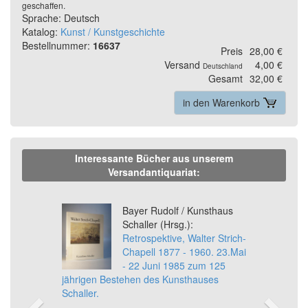
geschaffen.
Sprache: Deutsch
Katalog:
Kunst / Kunstgeschichte
Bestellnummer:
16637
Preis
28,00 €
Versand
4,00 €
Deutschland
Gesamt
32,00 €
in den Warenkorb
Interessante Bücher aus unserem
Versandantiquariat:
Previous
Ne
Bayer Rudolf / Kunsthaus
Schaller (Hrsg.):
Retrospektive, Walter Strich-
Chapell 1877 - 1960. 23.Mai
- 22 Juni 1985 zum 125
jährigen Bestehen des Kunsthauses
Schaller.