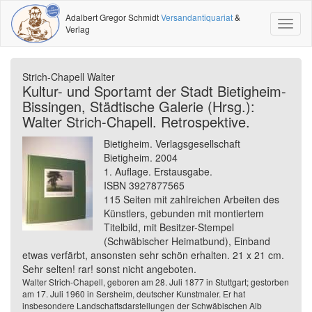
Adalbert Gregor Schmidt
Versandantiquariat
&
Toggl
Verlag
naviga
Strich-Chapell Walter
Kultur- und Sportamt der Stadt Bietigheim-
Bissingen, Städtische Galerie (Hrsg.):
Walter Strich-Chapell. Retrospektive.
Bietigheim. Verlagsgesellschaft
Bietigheim. 2004
1. Auflage. Erstausgabe.
ISBN 3927877565
115 Seiten mit zahlreichen Arbeiten des
Künstlers, gebunden mit montiertem
Titelbild, mit Besitzer-Stempel
(Schwäbischer Heimatbund), Einband
etwas verfärbt, ansonsten sehr schön erhalten. 21 x 21 cm.
Sehr selten! rar! sonst nicht angeboten.
Walter Strich-Chapell, geboren am 28. Juli 1877 in Stuttgart; gestorben
am 17. Juli 1960 in Sersheim, deutscher Kunstmaler. Er hat
insbesondere Landschaftsdarstellungen der Schwäbischen Alb