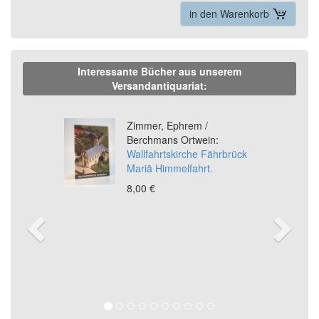
in den Warenkorb
Interessante Bücher aus unserem
Versandantiquariat:
Previous
Ne
Zimmer, Ephrem /
Berchmans Ortwein:
Wallfahrtskirche Fährbrück
Mariä Himmelfahrt.
8,00 €