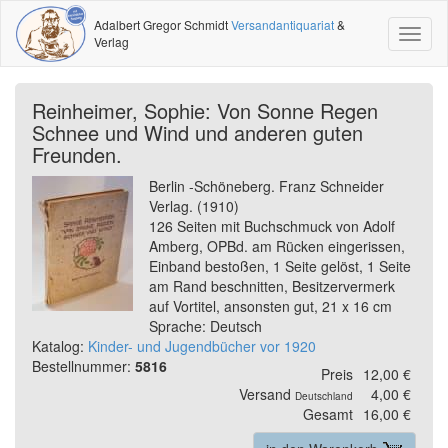
Adalbert Gregor Schmidt
Versandantiquariat
&
Toggl
Verlag
naviga
Reinheimer, Sophie: Von Sonne Regen
Schnee und Wind und anderen guten
Freunden.
Berlin -Schöneberg. Franz Schneider
Verlag. (1910)
126 Seiten mit Buchschmuck von Adolf
Amberg, OPBd. am Rücken eingerissen,
Einband bestoßen, 1 Seite gelöst, 1 Seite
am Rand beschnitten, Besitzervermerk
auf Vortitel, ansonsten gut, 21 x 16 cm
Sprache: Deutsch
Katalog:
Kinder- und Jugendbücher vor 1920
Bestellnummer:
5816
Preis
12,00 €
Versand
4,00 €
Deutschland
Gesamt
16,00 €