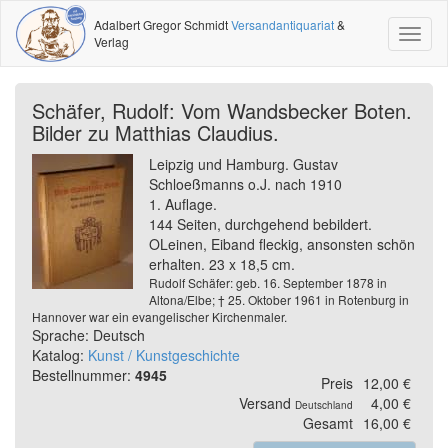
Adalbert Gregor Schmidt
Versandantiquariat
&
Toggl
Verlag
naviga
Schäfer, Rudolf: Vom Wandsbecker Boten.
Bilder zu Matthias Claudius.
Leipzig und Hamburg. Gustav
Schloeßmanns o.J. nach 1910
1. Auflage.
144 Seiten, durchgehend bebildert.
OLeinen, Eiband fleckig, ansonsten schön
erhalten. 23 x 18,5 cm.
Rudolf Schäfer: geb. 16. September 1878 in
Altona/Elbe; † 25. Oktober 1961 in Rotenburg in
Hannover war ein evangelischer Kirchenmaler.
Sprache: Deutsch
Katalog:
Kunst / Kunstgeschichte
Bestellnummer:
4945
Preis
12,00 €
Versand
4,00 €
Deutschland
Gesamt
16,00 €