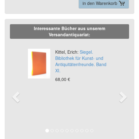
in den Warenkorb
Interessante Bücher aus unserem
Versandantiquariat:
Previous
Ne
Kittel, Erich:
Siegel.
Bibliothek für Kunst- und
Antiquitätenfreunde. Band
XI.
68,00 €