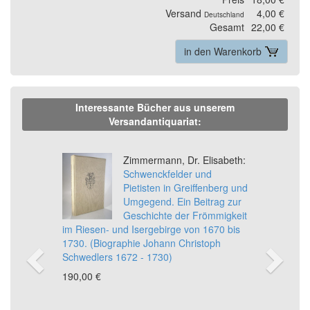
Versand
4,00 €
Deutschland
Gesamt
22,00 €
in den Warenkorb
Interessante Bücher aus unserem
Versandantiquariat:
Previous
Ne
Zimmermann, Dr. Elisabeth:
Schwenckfelder und
Pietisten in Greiffenberg und
Umgegend. Ein Beitrag zur
Geschichte der Frömmigkeit
im Riesen- und Isergebirge von 1670 bis
1730. (Biographie Johann Christoph
Schwedlers 1672 - 1730)
190,00 €