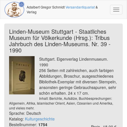
Adalbert Gregor Schmidt
Versandantiquariat
&
Toggl
Verlag
naviga
Linden-Museum Stuttgart - Staatliches
Museum für Völkerkunde (Hrsg.): Tribus
Jahrbuch des Linden-Museums. Nr. 39 -
1990
Stuttgart. Eigenverlag Lindenmuseum.
1990
256 Seiten mit zahlreichen, auch farbigen
Abbildungen, Broschur, ausgeschiedenes
Bibliothek-Exemplar mit diversen Stempeln,
ansonsten geringe Gebrauchsspuren, sehr
schön erhalten. 24 x 17 cm.
Inhalt: Berichte, Aufsätze, Buchbesprechungen:
Allgemein, Afrika, Islamischer Orient, Asien, Ozeanien und Amerika,
und vieles mehr.
Sprache: Deutsch
Katalog:
Kulturgeschichte
Bestellnummer:
1754
Preis
18,00 €