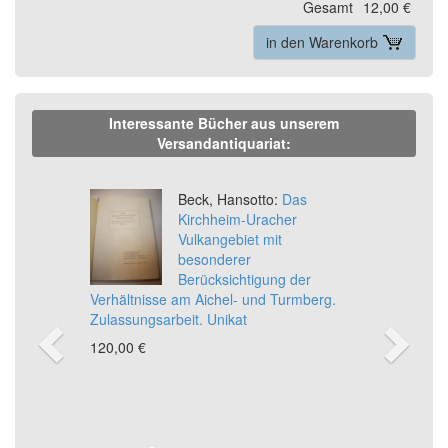
Gesamt
12,00 €
in den Warenkorb
Interessante Bücher aus unserem
Versandantiquariat:
Previous
Ne
Beck, Hansotto:
Das
Kirchheim-Uracher
Vulkangebiet mit
besonderer
Berücksichtigung der
Verhältnisse am Aichel- und Turmberg.
Zulassungsarbeit. Unikat
120,00 €