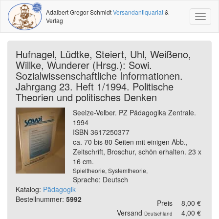
Adalbert Gregor Schmidt
Versandantiquariat
&
Toggl
Verlag
naviga
Hufnagel, Lüdtke, Steiert, Uhl, Weißeno,
Willke, Wunderer (Hrsg.): Sowi.
Sozialwissenschaftliche Informationen.
Jahrgang 23. Heft 1/1994. Politische
Theorien und politisches Denken
Seelze-Velber. PZ Pädagogika Zentrale.
1994
ISBN 3617250377
ca. 70 bis 80 Seiten mit einigen Abb.,
Zeitschrift, Broschur, schön erhalten. 23 x
16 cm.
Spieltheorie, Systemtheorie,
Sprache: Deutsch
Katalog:
Pädagogik
Bestellnummer:
5992
Preis
8,00 €
Versand
4,00 €
Deutschland