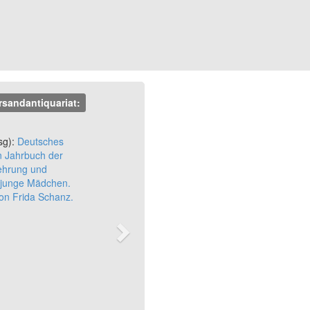
rsandantiquariat:
Next
sg):
Deutsches
 Jahrbuch der
lehrung und
r junge Mädchen.
n Frida Schanz.