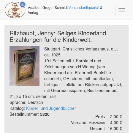
Adalbert Gregor Schmidt
Versandantiquariat
&
Toggl
Verlag
naviga
Ritzhaupt, Jenny: Seliges Kinderland.
Erzählungen für die Kinderwelt.
Stuttgart. Christliches Verlagshaus. o.J.
ca. 1925
191 Seiten mit 1 Farbtafel und
Zeichnungen von H.Wenng (von
Kinderhand alle Bilder mit Buntstifte
coloriert), OHLeinen, mit montiertem,
farbigen Titelbild, am Rücken aufgeplatzt,
mit Gebrauchsspuren, Besitzerstempel,
21,5 x 15 cm. selten, rar!
Sprache: Deutsch
Katalog:
Kinder- und Jugendbücher
Bestellnummer:
5820
Preis
12,00 €
Versand
4,00 €
Deutschland
Gesamt
16,00 €