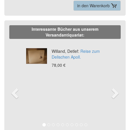
in den Warenkorb
Interessante Bücher aus unserem
Versandantiquariat:
Previous
Ne
Willand, Detlef:
Reise zum
Delischen Apoll.
78,00 €