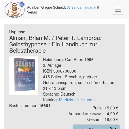
Adalbert Gregor Schmidt
Versandantiquariat
&
Toggl
Verlag
naviga
Hypnose
Alman, Brian M. / Peter T. Lambrou:
Selbsthypnose : Ein Handbuch zur
Selbsttherapie
Heidelberg. Carl Auer. 1996
2. Auflage.
ISBN 3896700030
415 Seiten, Broschur, geringe
Gebrauchsspuren, sehr schön erhalten,
21 x 13,5 cm
Sprache: Deutsch
Katalog:
Medizin / Heilkunde
Bestellnummer:
16661
Preis
15,00 €
Versand
4,00 €
Deutschland
Gesamt
19,00 €