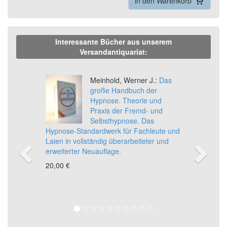
in den Warenkorb
Interessante Bücher aus unserem
Versandantiquariat:
Previous
Ne
Meinhold, Werner J.:
Das
große Handbuch der
Hypnose. Theorie und
Praxis der Fremd- und
Selbsthypnose. Das
Hypnose-Standardwerk für Fachleute und
Laien in vollständig überarbeiteter und
erweiterter Neuauflage.
20,00 €