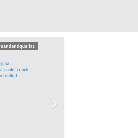
rsandantiquariat:
Next
iginal
»Tischlein deck
nd datiert.