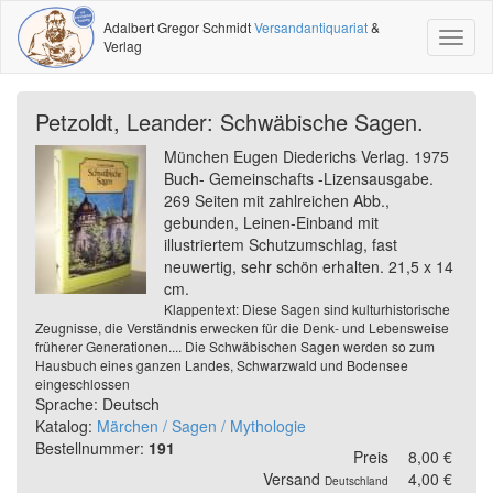
Adalbert Gregor Schmidt
Versandantiquariat
&
Toggl
Verlag
naviga
Petzoldt, Leander: Schwäbische Sagen.
München Eugen Diederichs Verlag. 1975
Buch- Gemeinschafts -Lizensausgabe.
269 Seiten mit zahlreichen Abb.,
gebunden, Leinen-Einband mit
illustriertem Schutzumschlag, fast
neuwertig, sehr schön erhalten. 21,5 x 14
cm.
Klappentext: Diese Sagen sind kulturhistorische
Zeugnisse, die Verständnis erwecken für die Denk- und Lebensweise
früherer Generationen.... Die Schwäbischen Sagen werden so zum
Hausbuch eines ganzen Landes, Schwarzwald und Bodensee
eingeschlossen
Sprache: Deutsch
Katalog:
Märchen / Sagen / Mythologie
Bestellnummer:
191
Preis
8,00 €
Versand
4,00 €
Deutschland