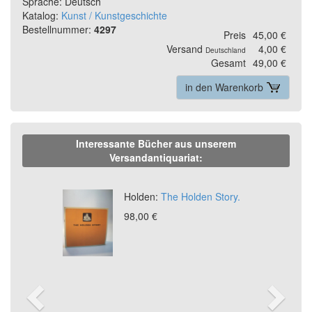
Sprache: Deutsch
Katalog:
Kunst / Kunstgeschichte
Bestellnummer:
4297
Preis
45,00 €
Versand
4,00 €
Deutschland
Gesamt
49,00 €
in den Warenkorb
Interessante Bücher aus unserem
Versandantiquariat:
Previous
Ne
Holden:
The Holden Story.
98,00 €