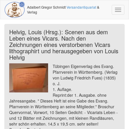
Adalbert Gregor Schmidt
Versandantiquariat
&
Toggl
Verlag
naviga
Helvig, Louis (Hrsg.): Scenen aus dem
Leben eines Vicars. Nach den
Zeichnungen eines verstorbenen Vicars
lithographirt und herausgegeben von Louis
Helvig
Tübingen Eigenverlag des Evang.
Pfarrverein in Württemberg. (Verlag
von Ludwig Friedrich Fues) (1835)
o. J.
1. Auflage.
Reprint:der 1. Ausgabe. ohne
Jahresangabe. " Dieses Heft ist eine Gabe des Evang.
Pfarrverein in Württemberg an seine Mitglieder." Broschur
Quervormat, Vorwort, 10 Seiten Gedicht: - Vicariats Leben -
und 12 Blätter mit Zeichnungen, mit kleinen Randläsuren,
sehr schön erhalten. 14,5 x 19,5 cm. sehr selten!