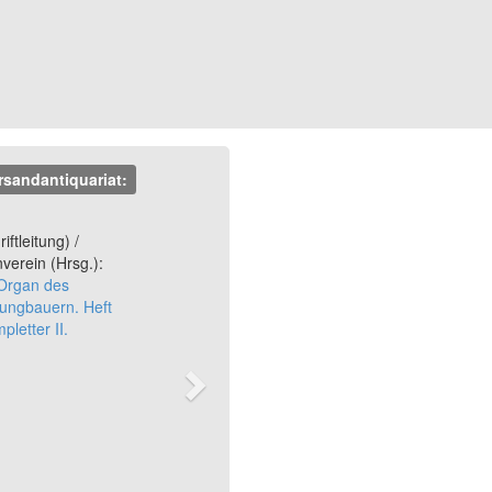
rsandantiquariat:
Next
iftleitung) /
nverein (Hrsg.):
 Organ des
Jungbauern. Heft
pletter II.