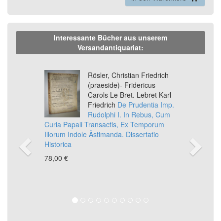
Interessante Bücher aus unserem
Versandantiquariat:
Previous
Ne
Rösler, Christian Friedrich
(praeside)- Fridericus
Carols Le Bret. Lebret Karl
Friedrich
De Prudentia Imp.
Rudolphi I. In Rebus, Cum
Curia Papali Transactis, Ex Temporum
Illorum Indole Ästimanda. Dissertatio
Historica
78,00 €