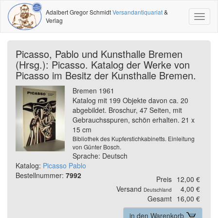
Adalbert Gregor Schmidt
Versandantiquariat
&
Toggl
Verlag
naviga
Picasso, Pablo und Kunsthalle Bremen
(Hrsg.): Picasso. Katalog der Werke von
Picasso im Besitz der Kunsthalle Bremen.
Bremen 1961
Katalog mit 199 Objekte davon ca. 20
abgebildet. Broschur, 47 Seiten, mit
Gebrauchsspuren, schön erhalten. 21 x
15 cm
Bibliothek des Kupferstichkabinetts. Einleitung
von Günter Bosch.
Sprache: Deutsch
Katalog:
Picasso Pablo
Bestellnummer:
7992
Preis
12,00 €
Versand
4,00 €
Deutschland
Gesamt
16,00 €
in den Warenkorb