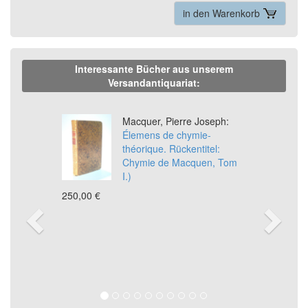
in den Warenkorb
Interessante Bücher aus unserem
Versandantiquariat:
Previous
Ne
Macquer, Pierre Joseph:
Élemens de chymie-
théorique. Rückentitel:
Chymie de Macquen, Tom
I.)
250,00 €