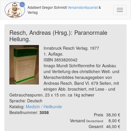
Adalbert Gregor Schmidt
Versandantiquariat
&
Toggl
Verlag
naviga
Resch, Andreas (Hrsg.): Paranormale
Heilung.
Innsbruck Resch Verlag. 1977
1. Auflage.
ISBN 3853820042
Imago Mundi Schriftenreihe für Ausbau
und Vertiefung des christlichen Welt- und
Menschenbildes herausgegeben von
Andreas Resch. Band VI. 679 Seiten, mit
einigen Abb. broschiert, mit Lese - und
Gebrauchsspuren. 23 x 15 cm. ca 1kg schwer
Sprache: Deutsch
Katalog:
Medizin / Heilkunde
Bestellnummer:
3058
Preis
38,00 €
Versand
8,00 €
Deutschland
Gesamt
46,00 €