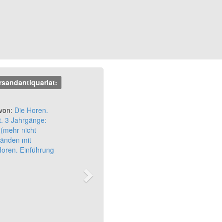
rsandantiquariat:
Next
 von:
Die Horen.
t. 3 Jahrgänge:
(mehr nicht
Bänden mit
Horen. Einführung