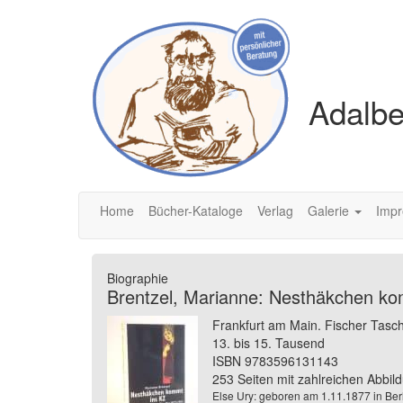
Adalbe
Home
Bücher-Kataloge
Verlag
Galerie
Imp
Biographie
Brentzel, Marianne: Nesthäkchen ko
Frankfurt am Main. Fischer Tas
13. bis 15. Tausend
ISBN 9783596131143
253 Seiten mit zahlreichen Abbi
Else Ury: geboren am 1.11.1877 in Berl