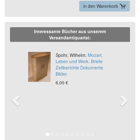
in den Warenkorb
Interessante Bücher aus unserem
Versandantiquariat:
Previous
Ne
Spohr, Wilhelm:
Mozart.
Leben und Werk. Briefe
Zeitberichte Dokumente
Bilder.
6,00 €