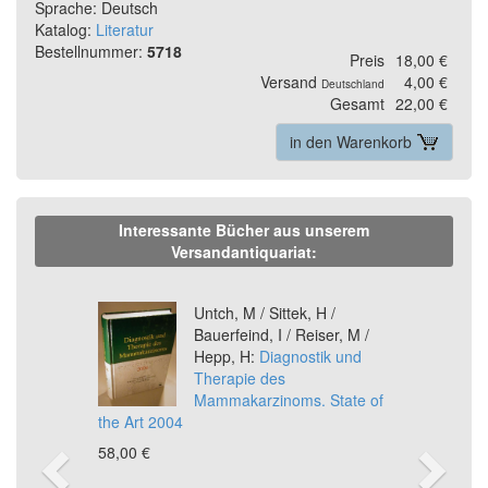
Sprache: Deutsch
Katalog:
Literatur
Bestellnummer:
5718
Preis
18,00 €
Versand
4,00 €
Deutschland
Gesamt
22,00 €
in den Warenkorb
Interessante Bücher aus unserem
Versandantiquariat:
Previous
Ne
Untch, M / Sittek, H /
Bauerfeind, I / Reiser, M /
Hepp, H:
Diagnostik und
Therapie des
Mammakarzinoms. State of
the Art 2004
58,00 €