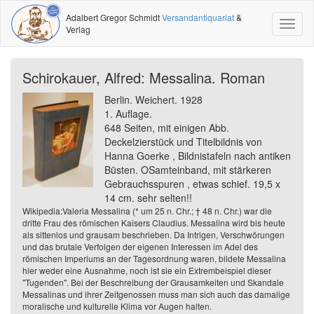
Adalbert Gregor Schmidt
Versandantiquariat
&
Toggl
Verlag
naviga
Schirokauer, Alfred: Messalina. Roman
Berlin. Weichert. 1928
1. Auflage.
648 Seiten, mit einigen Abb.
Deckelzierstück und Titelbildnis von
Hanna Goerke , Bildnistafeln nach antiken
Büsten. OSamteinband, mit stärkeren
Gebrauchsspuren , etwas schief. 19,5 x
14 cm. sehr selten!!
Wikipedia:Valeria Messalina (* um 25 n. Chr.; † 48 n. Chr.) war die
dritte Frau des römischen Kaisers Claudius. Messalina wird bis heute
als sittenlos und grausam beschrieben. Da Intrigen, Verschwörungen
und das brutale Verfolgen der eigenen Interessen im Adel des
römischen Imperiums an der Tagesordnung waren, bildete Messalina
hier weder eine Ausnahme, noch ist sie ein Extrembeispiel dieser
"Tugenden". Bei der Beschreibung der Grausamkeiten und Skandale
Messalinas und ihrer Zeitgenossen muss man sich auch das damalige
moralische und kulturelle Klima vor Augen halten.