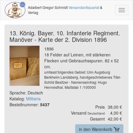
Adalbert Gregor Schmidt
Versandantiquariat
&
Toggl
Verlag
naviga
13. König. Bayer. 10. Infanterie Regiment.
Manöver - Karte der 2. Division 1896
1896
18 Felder auf Leinen, mit stärkeren
Flecken und Gebrauchsspuren. 82 x 52
cm.
umfasst folgendes Gebiet: Ulm Augsburg
Berkheim Landsberg. handgeschriebenes Titel-
Schild Besitzer - Namenseintrag: Hugo
Hennesthal. Maßstab 1 /100000
Sprache: Deutsch
Katalog:
Militaria
Bestellnummer:
5437
Preis
38,00 €
Versand
4,00 €
Deutschland
Gesamt
42,00 €
in den Warenkorb