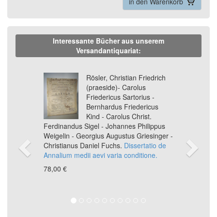
in den Warenkorb
Interessante Bücher aus unserem
Versandantiquariat:
Previous
Ne
Rösler, Christian Friedrich
(praeside)- Carolus
Friedericus Sartorius -
Bernhardus Friedericus
Kind - Carolus Christ.
Ferdinandus Sigel - Johannes Philippus
Weigelin - Georgius Augustus Griesinger -
Christianus Daniel Fuchs.
Dissertatio de
Annalium medii aevi varia conditione.
78,00 €