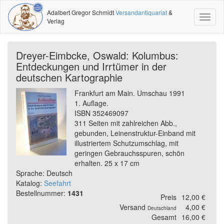
Adalbert Gregor Schmidt
Versandantiquariat
&
Toggl
Verlag
naviga
Dreyer-Eimbcke, Oswald: Kolumbus:
Entdeckungen und Irrtümer in der
deutschen Kartographie
Frankfurt am Main. Umschau 1991
1. Auflage.
ISBN 352469097
311 Seiten mit zahlreichen Abb.,
gebunden, Leinenstruktur-Einband mit
illustriertem Schutzumschlag, mit
geringen Gebrauchsspuren, schön
erhalten. 25 x 17 cm
Sprache: Deutsch
Katalog:
Seefahrt
Bestellnummer:
1431
Preis
12,00 €
Versand
4,00 €
Deutschland
Gesamt
16,00 €