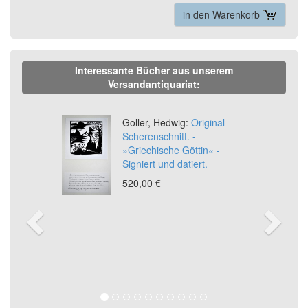
in den Warenkorb
Interessante Bücher aus unserem
Versandantiquariat:
Previous
Ne
Goller, Hedwig:
Original
Scherenschnitt. -
»Griechische Göttin« -
Signiert und datiert.
520,00 €