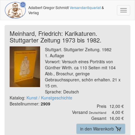
Adalbert Gregor Schmidt
Versandantiquariat
&
Toggl
Verlag
naviga
Meinhard, Friedrich: Karikaturen.
Stuttgarter Zeitung 1973 bis 1982.
Stuttgart. Stuttgarter Zeitung. 1982
1. Auflage
Vorwort: Versuch eines Porträts von
Günther Wirth. ca 110 Seiten mit 104
Abb., Broschur, geringe
Gebrauchsspuren, schön erhalten. 21 x
15 cm.
Sprache: Deutsch
Katalog:
Kunst / Kunstgeschichte
Bestellnummer:
2909
Preis
12,00 €
Versand
4,00 €
Deutschland
Gesamt
16,00 €
in den Warenkorb