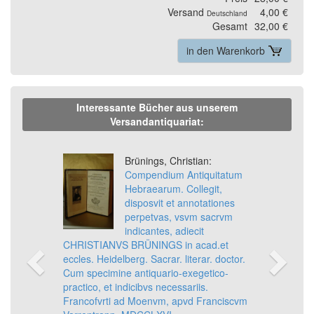
Versand
4,00 €
Deutschland
Gesamt
32,00 €
in den Warenkorb
Interessante Bücher aus unserem
Versandantiquariat:
Previous
Ne
Brünings, Christian:
Compendium Antiquitatum
Hebraearum. Collegit,
disposvit et annotationes
perpetvas, vsvm sacrvm
indicantes, adiecit
CHRISTIANVS BRÜNINGS in acad.et
eccles. Heidelberg. Sacrar. literar. doctor.
Cum specimine antiquario-exegetico-
practico, et indicibvs necessariis.
Francofvrti ad Moenvm, apvd Franciscvm