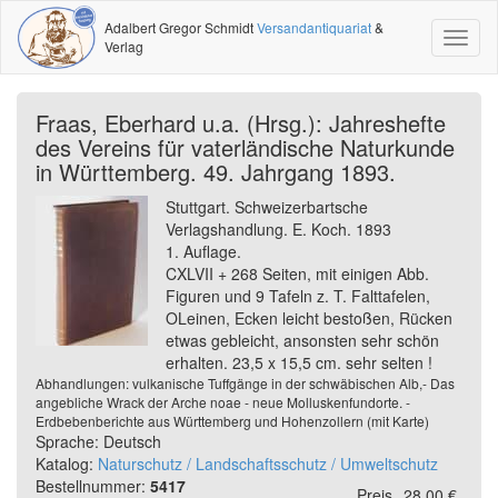
Adalbert Gregor Schmidt
Versandantiquariat
&
Toggl
Verlag
naviga
Fraas, Eberhard u.a. (Hrsg.): Jahreshefte
des Vereins für vaterländische Naturkunde
in Württemberg. 49. Jahrgang 1893.
Stuttgart. Schweizerbartsche
Verlagshandlung. E. Koch. 1893
1. Auflage.
CXLVII + 268 Seiten, mit einigen Abb.
Figuren und 9 Tafeln z. T. Falttafelen,
OLeinen, Ecken leicht bestoßen, Rücken
etwas gebleicht, ansonsten sehr schön
erhalten. 23,5 x 15,5 cm. sehr selten !
Abhandlungen: vulkanische Tuffgänge in der schwäbischen Alb,- Das
angebliche Wrack der Arche noae - neue Molluskenfundorte. -
Erdbebenberichte aus Württemberg und Hohenzollern (mit Karte)
Sprache: Deutsch
Katalog:
Naturschutz / Landschaftsschutz / Umweltschutz
Bestellnummer:
5417
Preis
28,00 €