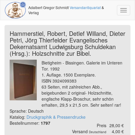
Adalbert Gregor Schmidt
Versandantiquariat
&
Toggl
Verlag
naviga
Hammerstiel, Robert, Detlef Willand, Dieter
Petri, Jörg Thierfelder Evangelisches
Dekernatsamt Ludwigsburg Schuldekan
(Hrsg.): Holzschnitte zur Bibel.
Bietigheim - Bissingen. Galerie im Unteren
Tor. 1992
1. Auflage. 1500 Exemplare.
ISBN 3924099383
63 Seiten, mit zahlreichen Abb.,
beigebunden 2 original- Holzschnitte,
englische Klapp-Broschur, sehr schön
erhalten, 29,5 x 21,5 cm. Sehr selten! rar!
Sprache: Deutsch
Katalog:
Druckgraphik & Pressendrucke
Bestellnummer:
1797
Preis
28,00 €
Versand
4,00 €
Deutschland