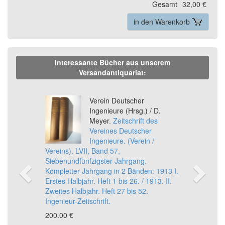
Gesamt
32,00 €
in den Warenkorb
Interessante Bücher aus unserem
Versandantiquariat:
Previous
Ne
Verein Deutscher
Ingenieure (Hrsg.) / D.
Meyer.
Zeitschrift des
Vereines Deutscher
Ingenieure. (Verein /
Vereins). LVII, Band 57,
Siebenundfünfzigster Jahrgang.
Kompletter Jahrgang in 2 Bänden: 1913 I.
Erstes Halbjahr. Heft 1 bis 26. / 1913. II.
Zweites Halbjahr. Heft 27 bis 52.
Ingenieur-Zeitschrift.
200,00 €