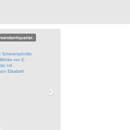
rsandantiquariat:
Next
:
Scherenschnitte
Mörike von E.
der mit
von Elisabeth