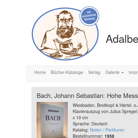
Adalbe
Home
Bücher-Kataloge
Verlag
Galerie
Imp
Bach, Johann Sebastian: Hohe Messe
Wiesbaden. Breitkopf & Härtel. o.
Klavierauszug von Julius Spregel
x 19 cm
Sprache: Deutsch
Katalog:
Noten / Partituren
Bestellnummer:
1958