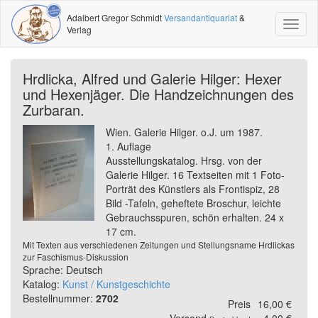
Adalbert Gregor Schmidt
Versandantiquariat
&
Toggl
Verlag
naviga
Hrdlicka, Alfred und Galerie Hilger: Hexer
und Hexenjäger. Die Handzeichnungen des
Zurbaran.
Wien. Galerie Hilger. o.J. um 1987.
1. Auflage
Ausstellungskatalog. Hrsg. von der
Galerie Hilger. 16 Textseiten mit 1 Foto-
Porträt des Künstlers als Frontispiz, 28
Bild -Tafeln, geheftete Broschur, leichte
Gebrauchsspuren, schön erhalten. 24 x
17 cm.
Mit Texten aus verschiedenen Zeitungen und Stellungsname Hrdlickas
zur Faschismus-Diskussion
Sprache: Deutsch
Katalog:
Kunst / Kunstgeschichte
Bestellnummer:
2702
Preis
16,00 €
Versand
4,00 €