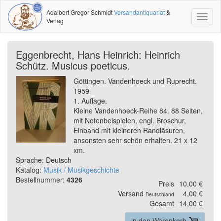
Adalbert Gregor Schmidt
Versandantiquariat
&
Toggl
Verlag
naviga
Eggenbrecht, Hans Heinrich: Heinrich
Schütz. Musicus poeticus.
Göttingen. Vandenhoeck und Ruprecht.
1959
1. Auflage.
Kleine Vandenhoeck-Reihe 84. 88 Seiten,
mit Notenbeispielen, engl. Broschur,
Einband mit kleineren Randläsuren,
ansonsten sehr schön erhalten. 21 x 12
xm.
Sprache: Deutsch
Katalog:
Musik / Musikgeschichte
Bestellnummer:
4326
Preis
10,00 €
Versand
4,00 €
Deutschland
Gesamt
14,00 €
in den Warenkorb