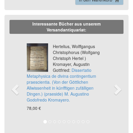
Interessante Bücher aus unserem
Versandantiquariat:
Previous
Ne
Hertelius, Wolffgangus
Christophorus (Wolfgang
Christoph Hertel )
Kromayer, Augustin
Gottfried:
Dissertatio
Metaphysica de divina contingentium
praescientia. (Von der Göttlichen
Allwissenheit in künfftigen zufälligen
Dingen.) (praeside) M. Augustino
Godofredo Kromayero.
78,00 €