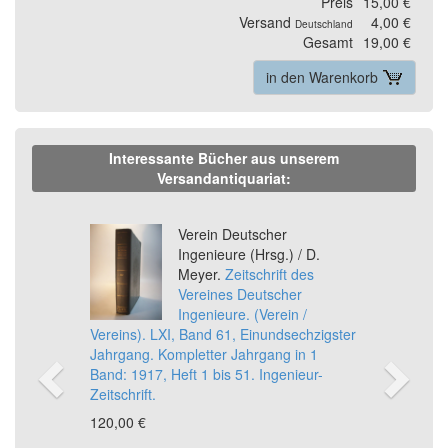
Preis
15,00 €
Versand
4,00 €
Deutschland
Gesamt
19,00 €
in den Warenkorb
Interessante Bücher aus unserem
Versandantiquariat:
Previous
Ne
Verein Deutscher
Ingenieure (Hrsg.) / D.
Meyer.
Zeitschrift des
Vereines Deutscher
Ingenieure. (Verein /
Vereins). LXI, Band 61, Einundsechzigster
Jahrgang. Kompletter Jahrgang in 1
Band: 1917, Heft 1 bis 51. Ingenieur-
Zeitschrift.
120,00 €