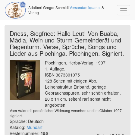
Adalbert Gregor Schmidt
Versandantiquariat
&
Toggl
Verlag
naviga
Driess, Siegfried: Hallo Leut! Von Buaba,
Mädla, Wein und Sturm Gemeinderät und
Regenturm. Verse, Sprüche, Songs und
Lieder aus Plochinga. Plochingen. Signiert.
Plochingen. Herba-Verlag. 1997
1. Auflage.
ISBN 3873301075
128 Seiten mit einigen Abb.
Leinenstruktur Einband, geringe
Gebrauchsspuren, sehr schön erhalten.
20 x 14 cm. selten! rar! sonst nicht
angeboten
Vom Autor mit persönlicher Widmung versehen und im Oktober 1997
signiert.
Sprache: Deutsch
Katalog:
Mundart
Bestellnummer:
155