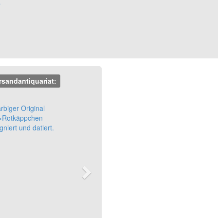
r
rsandantiquariat:
Next
rbiger Original
- »Rotkäppchen
gniert und datiert.