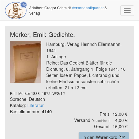
Adalbert Gregor Schmidt
Versandantiquariat
&
Toggl
Verlag
naviga
Merker, Emil: Gedichte.
Hamburg. Verlag Heinrich Ellermannn.
1941
1. Auflage
Reihe: Das Gedicht Blätter für die
Dichtung. 8. Jahrgang 1. Folge 1941. 16
Seiten lose in Pappe, Lichtrandig und
kleine Einrisse ansonsten sehr schön
erhalten. 21 x 13 cm.
Emil Merker 1888 -1972. W/G 12
Sprache: Deutsch
Katalog:
Literatur
Bestellnummer:
4140
Preis
12,00 €
Versand
4,00 €
Deutschland
Gesamt
16,00 €
in den Warenkorb