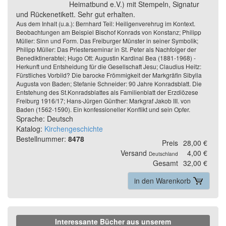
Heimatbund e.V.) mit Stempeln, Signatur
und Rückenetikett. Sehr gut erhalten.
Aus dem Inhalt (u.a.): Bernhard Teil: Heiligenverehrug im Kontext.
Beobachtungen am Beispiel Bischof Konrads von Konstanz; Philipp
Müller: Sinn und Form. Das Freiburger Münster in seiner Symbolik;
Philipp Müller: Das Priesterseminar in St. Peter als Nachfolger der
Benediktinerabtei; Hugo Ott: Augustin Kardinal Bea (1881-1968) -
Herkunft und Entsheidung für die Gesellschaft Jesu; Claudius Heitz:
Fürstliches Vorbild? Die barocke Frömmigkeit der Markgräfin Sibylla
Augusta von Baden; Stefanie Schneider: 90 Jahre Konradsblatt. Die
Entstehung des St.Konradsblattes als Familienblatt der Erzdiözese
Freiburg 1916/17; Hans-Jürgen Günther: Markgraf Jakob III. von
Baden (1562-1590). Ein konfessioneller Konflikt und sein Opfer.
Sprache: Deutsch
Katalog:
Kirchengeschichte
Bestellnummer:
8478
Preis
28,00 €
Versand
4,00 €
Deutschland
Gesamt
32,00 €
in den Warenkorb
Interessante Bücher aus unserem