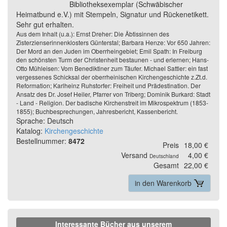
Bibliotheksexemplar (Schwäbischer
Heimatbund e.V.) mit Stempeln, Signatur und Rückenetikett.
Sehr gut erhalten.
Aus dem Inhalt (u.a.): Ernst Dreher: Die Äbtissinnen des
Zisterzienserinnenklosters Günterstal; Barbara Henze: Vor 650 Jahren:
Der Mord an den Juden im Oberrheingebiet; Emil Spath: In Freiburg
den schönsten Turm der Christenheit bestaunen - und erlernen; Hans-
Otto Mühleisen: Vom Benediktiner zum Täufer. Michael Sattler: ein fast
vergessenes Schicksal der oberrheinischen Kirchengeschichte z.Zt.d.
Reformation; Karlheinz Ruhstorfer: Freiheit und Prädestination. Der
Ansatz des Dr. Josef Heiler, Pfarrer von Triberg; Dominik Burkard: Stadt
- Land - Religion. Der badische Kirchenstreit im Mikrospektrum (1853-
1855); Buchbesprechungen, Jahresbericht, Kassenbericht.
Sprache: Deutsch
Katalog:
Kirchengeschichte
Bestellnummer:
8472
Preis
18,00 €
Versand
4,00 €
Deutschland
Gesamt
22,00 €
in den Warenkorb
Interessante Bücher aus unserem