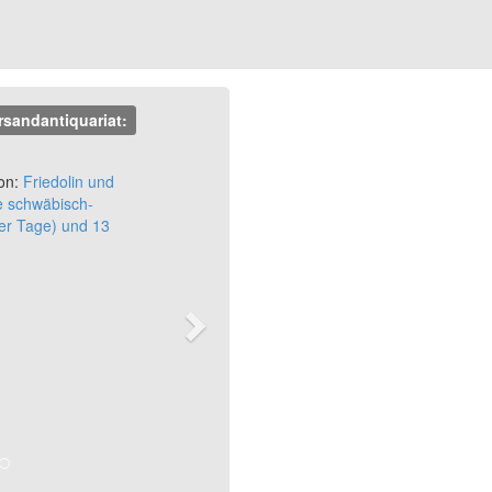
rsandantiquariat:
Next
on:
Friedolin und
ne schwäbisch-
er Tage) und 13