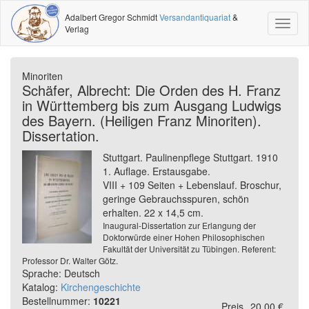
Adalbert Gregor Schmidt
Versandantiquariat
&
Toggl
Verlag
naviga
Minoriten
Schäfer, Albrecht: Die Orden des H. Franz
in Württemberg bis zum Ausgang Ludwigs
des Bayern. (Heiligen Franz Minoriten).
Dissertation.
Stuttgart. Paulinenpflege Stuttgart. 1910
1. Auflage. Erstausgabe.
VIII + 109 Seiten + Lebenslauf. Broschur,
geringe Gebrauchsspuren, schön
erhalten. 22 x 14,5 cm.
Inaugural-Dissertation zur Erlangung der
Doktorwürde einer Hohen Philosophischen
Fakultät der Universität zu Tübingen. Referent:
Professor Dr. Walter Götz.
Sprache: Deutsch
Katalog:
Kirchengeschichte
Bestellnummer:
10221
Preis
20,00 €