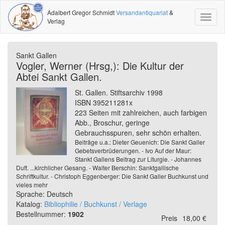
Adalbert Gregor Schmidt
Versandantiquariat
&
Toggl
Verlag
naviga
Sankt Gallen
Vogler, Werner (Hrsg,): Die Kultur der
Abtei Sankt Gallen.
St. Gallen. Stiftsarchiv 1998
ISBN 395211281x
223 Seiten mit zahlreichen, auch farbigen
Abb., Broschur, geringe
Gebrauchsspuren, sehr schön erhalten.
Beiträge u.a.: Dieter Geuenich: Die Sankt Galler
Gebetsverbrüderungen. - Ivo Auf der Maur:
Stankt Gallens Beitrag zur Liturgie. - Johannes
Duft. ...kirchlicher Gesang. - Walter Berschin: Sanktgallische
Schriftkultur. - Christoph Eggenberger: Die Sankt Galler Buchkunst und
vieles mehr
Sprache: Deutsch
Katalog:
Bibliophilie / Buchkunst / Verlage
Bestellnummer:
1902
Preis
18,00 €