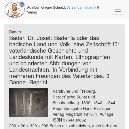
Adalbert Gregor Schmidt
Versandantiquariat
&
Toggl
Verlag
naviga
Baden
Bader, Dr. Josef: Badenia oder das
badische Land und Volk, eine Zeitschrift für
vaterländische Geschichte und
Landeskunde mit Karten, Lithographien
und colorierten Abbildungen von
Landestrachten. In Verbindung mit
mehreren Freunden des Vaterlandes. 3
Bände. Reprint
Karslruhe und Freiburg.
Herder`sche Kunst und
Buchhandlung. 1839 -1840 - 1844
Reprintausgabe Horst Bissinger
Verlag Magstadt 1978. 1. Auflage
ISBN 3764400862
290 + 20 + 320 + 299 Seiten mit zahlreichen, auch farbigen