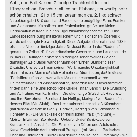
Abb., und Falt-Karten, 7 farbige Trachtenbilder nach
Lithographien, Broschur mit festem Einband, neuwertig, sehr
schön erhalten. 21 x 15 cm. zusammen ca. 2,1 kg schwer!
Napoléon gab 1810 dem Land Baden seine endgültige Form. Franken
und Alemannen, Katholiken und Protestanten, große und kleine
Herrschaften wurden in einen Tigel zusammengeschmolzen. Eine
Landesbeschreibung mit literarischem und historischem Überblick
wurde unbedingte Notwendigkeit. Diese Aufgabe übernahm seit 1839
bis in die Mitte der fünfziger Jahre Dr. Josef Bader in der "Badenia"
genannten Zeitschrift für vaterländische Geschichte und Landeskunde.
In über 80 Beiträgen entsteht ein farbiges, lebensvolles Bild der
damaligen Zeit. Bader war der Mann der "Ersten Stunde" dieser
Disziplin. Uns so darf man seinem Werk manche Unzulänglichkeit
nicht anlasten. Man muß sich vielmehr darüber freuen, daß in dieser
"Basisliteratur" so viel wertvolles Material gesammelt wurde.
Heimatfreunde und Wissenschaftler, Behörden und Büchersammler
finden darin eine unerschöpfliche Quelle. Inhalt Band 1: Die Gründung
und Aufnahme von Karlsruhe. - Die ehemalige Grafschaft Hauenstein
und ihre Bewohner. - Bernhard der Heilige, Markgraf von Baden. (mit
dessen Bildniß in Stahl) - Das klekgauische Hochschloß Küssaberg.
(mit dessen Ansicht in Stahl).- Hedwig, Herzogin von Schwaben zu
Hohentwiel. - Die Schicksale der rheinischen Pfalz. (mit Karte) -
Meister Erwin von Steinbach. - Ueberblick der Schicksale von
Konstanz. (mit Ansicht). - Die Familien von Düren und Adelsheim. -
Kurze Geschichte der Landschaft Breisgau (mit Karte). - Badisches
Ober und Unterland. - Kurze Schilderung des Hauses Fürstenberg (mit