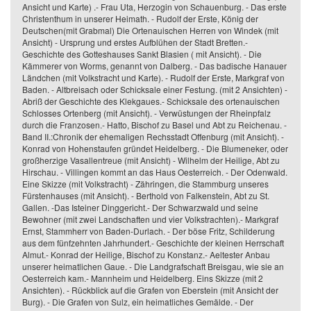
Ansicht und Karte) .- Frau Uta, Herzogin von Schauenburg. - Das erste
Christenthum in unserer Heimath. - Rudolf der Erste, König der
Deutschen(mit Grabmal) Die Ortenauischen Herren von Windek (mit
Ansicht) - Ursprung und erstes Aufblühen der Stadt Bretten.-
Geschichte des Gotteshauses Sankt Blasien ( mit Ansicht). - Die
Kämmerer von Worms, genannt von Dalberg. - Das badische Hanauer
Ländchen (mit Volkstracht und Karte). - Rudolf der Erste, Markgraf von
Baden. - Altbreisach oder Schicksale einer Festung. (mit 2 Ansichten) -
Abriß der Geschichte des Klekgaues.- Schicksale des ortenauischen
Schlosses Ortenberg (mit Ansicht). - Verwüstungen der Rheinpfalz
durch die Franzosen.- Hatto, Bischof zu Basel und Abt zu Reichenau. -
Band II.:Chronik der ehemaligen Rechsstadt Offenburg (mit Ansicht). -
Konrad von Hohenstaufen gründet Heidelberg. - Die Blumeneker, oder
großherzige Vasallentreue (mit Ansicht) - Wilhelm der Heilige, Abt zu
Hirschau. - Villingen kommt an das Haus Oesterreich. - Der Odenwald.
Eine Skizze (mit Volkstracht) - Zähringen, die Stammburg unseres
Fürstenhauses (mit Ansicht). - Berthold von Falkenstein, Abt zu St.
Gallen. -Das Isteiner Dinggericht.- Der Schwarzwald und seine
Bewohner (mit zwei Landschaften und vier Volkstrachten).- Markgraf
Ernst, Stammherr von Baden-Durlach. - Der böse Fritz, Schilderung
aus dem fünfzehnten Jahrhundert.- Geschichte der kleinen Herrschaft
Almut.- Konrad der Heilige, Bischof zu Konstanz.- Aeltester Anbau
unserer heimatlichen Gaue. - Die Landgrafschaft Breisgau, wie sie an
Oesterreich kam.- Mannheim und Heidelberg. Eins Skizze (mit 2
Ansichten). - Rückblick auf die Grafen von Eberstein (mit Ansicht der
Burg). - Die Grafen von Sulz, ein heimatliches Gemälde. - Der