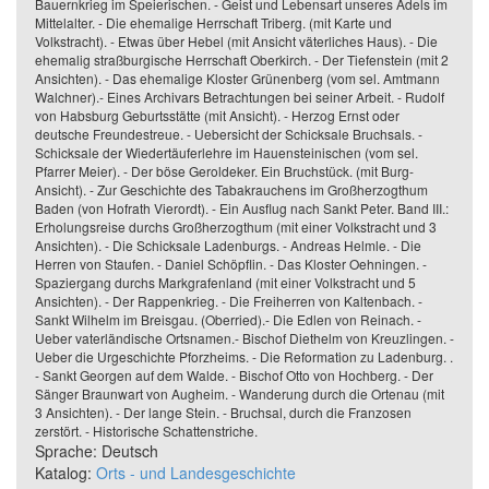
Bauernkrieg im Speierischen. - Geist und Lebensart unseres Adels im
Mittelalter. - Die ehemalige Herrschaft Triberg. (mit Karte und
Volkstracht). - Etwas über Hebel (mit Ansicht väterliches Haus). - Die
ehemalig straßburgische Herrschaft Oberkirch. - Der Tiefenstein (mit 2
Ansichten). - Das ehemalige Kloster Grünenberg (vom sel. Amtmann
Walchner).- Eines Archivars Betrachtungen bei seiner Arbeit. - Rudolf
von Habsburg Geburtsstätte (mit Ansicht). - Herzog Ernst oder
deutsche Freundestreue. - Uebersicht der Schicksale Bruchsals. -
Schicksale der Wiedertäuferlehre im Hauensteinischen (vom sel.
Pfarrer Meier). - Der böse Geroldeker. Ein Bruchstück. (mit Burg-
Ansicht). - Zur Geschichte des Tabakrauchens im Großherzogthum
Baden (von Hofrath Vierordt). - Ein Ausflug nach Sankt Peter. Band III.:
Erholungsreise durchs Großherzogthum (mit einer Volkstracht und 3
Ansichten). - Die Schicksale Ladenburgs. - Andreas Helmle. - Die
Herren von Staufen. - Daniel Schöpflin. - Das Kloster Oehningen. -
Spaziergang durchs Markgrafenland (mit einer Volkstracht und 5
Ansichten). - Der Rappenkrieg. - Die Freiherren von Kaltenbach. -
Sankt Wilhelm im Breisgau. (Oberried).- Die Edlen von Reinach. -
Ueber vaterländische Ortsnamen.- Bischof Diethelm von Kreuzlingen. -
Ueber die Urgeschichte Pforzheims. - Die Reformation zu Ladenburg. .
- Sankt Georgen auf dem Walde. - Bischof Otto von Hochberg. - Der
Sänger Braunwart von Augheim. - Wanderung durch die Ortenau (mit
3 Ansichten). - Der lange Stein. - Bruchsal, durch die Franzosen
zerstört. - Historische Schattenstriche.
Sprache: Deutsch
Katalog:
Orts - und Landesgeschichte