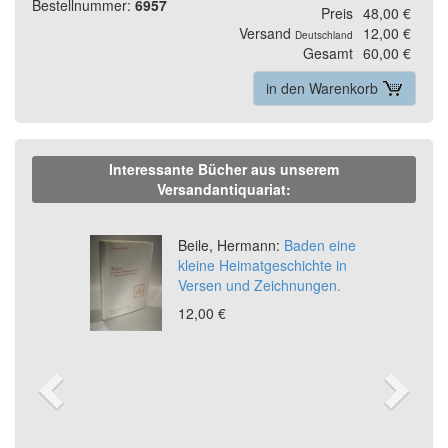
Bestellnummer:
6957
Preis
48,00 €
Versand
12,00 €
Deutschland
Gesamt
60,00 €
in den Warenkorb
Interessante Bücher aus unserem
Versandantiquariat:
Previous
Ne
Beile, Hermann:
Baden eine
kleine Heimatgeschichte in
Versen und Zeichnungen.
12,00 €